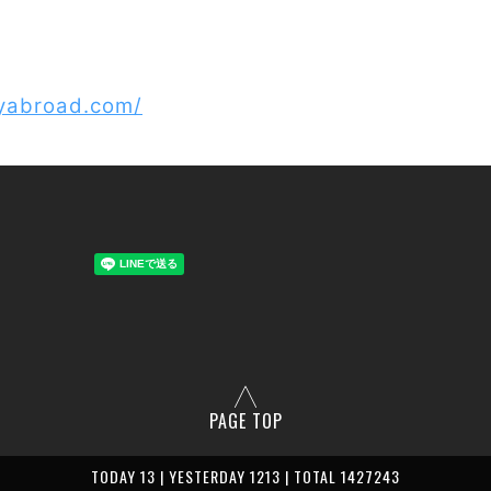
dyabroad.com/
PAGE TOP
TODAY 13 | YESTERDAY 1213 | TOTAL 1427243