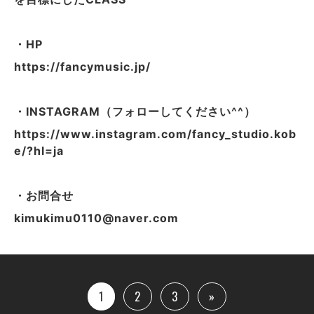
・HP
https://fancymusic.jp/
・INSTAGRAM（フォローしてください^^）
https://www.instagram.com/fancy_studio.kob
e/?hl=ja
・お問合せ
kimukimu0110@naver.com
1
2
3
»