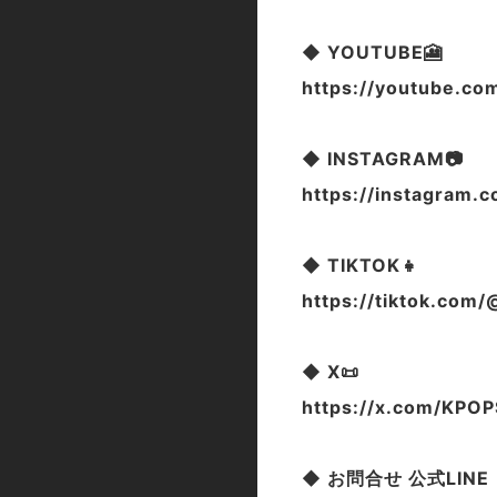
◆ YOUTUBE🎦
https://youtube.c
◆ INSTAGRAM📷
https://instagram.
◆ TIKTOK👧
https://tiktok.com
◆ X📜
https://x.com/KP
◆ お問合せ 公式LINE