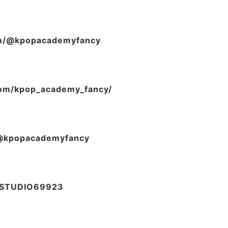
om/@kpopacademyfancy
com/kpop_academy_fancy/
/@kpopacademyfancy
OPSTUDIO69923