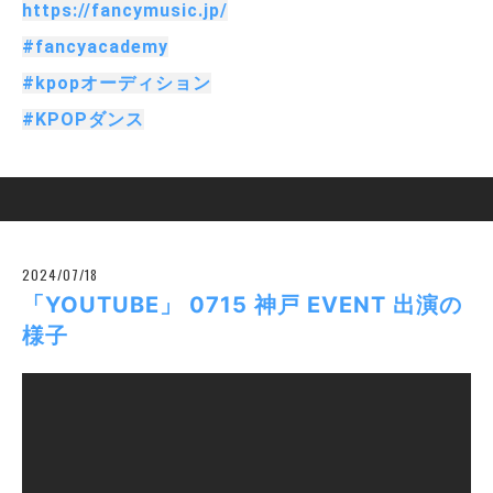
https://fancymusic.jp/
#fancyacademy
#kpopオーディション
#KPOPダンス
2024/07/18
「YOUTUBE」 0715 神戸 EVENT 出演の
様子