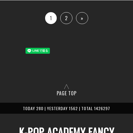
1
2
»
PAGE TOP
TODAY 280 | YESTERDAY 1562 | TOTAL 1426297
K-POP ACADEMY FANCY