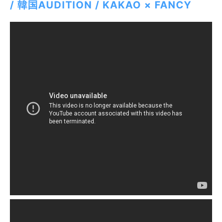
/ 韓国AUDITION / KAKAO × FANCY