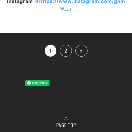
instagram ⇒
https://www.instagram.com/gnm
w__/
1
2
»
PAGE TOP