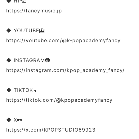
◆ HP💻
https://fancymusic.jp
◆ YOUTUBE🎦
https://youtube.com/@k-popacademyfancy
◆ INSTAGRAM📷
https://instagram.com/kpop_academy_fancy/
◆ TIKTOK👧
https://tiktok.com/@kpopacademyfancy
◆ X📜
https://x.com/KPOPSTUDIO69923