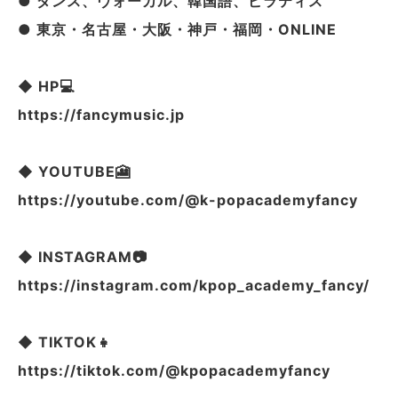
● ダンス、ヴォーカル、韓国語、ピラティス
● 東京・名古屋・大阪・神戸・福岡・ONLINE
◆ HP💻
https://fancymusic.jp
◆ YOUTUBE🎦
https://youtube.com/@k-popacademyfancy
◆ INSTAGRAM📷
https://instagram.com/kpop_academy_fancy/
◆ TIKTOK👧
https://tiktok.com/@kpopacademyfancy