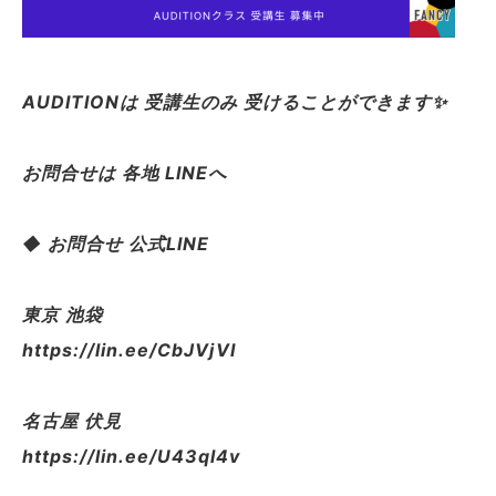
AUDITIONは 受講生のみ 受けることができます✨
お問合せは 各地 LINEへ
◆ お問合せ 公式LINE
東京 池袋
https://lin.ee/CbJVjVI
名古屋 伏見
https://lin.ee/U43ql4v