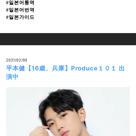
#일본어통역
#일본어번역
#일본가이드
2021/02/08
平本健【16歳、兵庫】Produce１０１ 出
演中