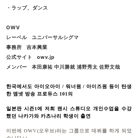
・ラップ、ダンス
OWV
レーベル ユニバーサルシグマ
事務所 吉本興業
公式サイト owv.jp
メンバー 本田康祐 中川勝就 浦野秀太 佐野文哉
한국에서도 아이오아이 / 워너원 / 아이즈원 등이 탄생
한 엠넷 방송 프로듀스 101의
일본판 시즌1에 저희 팬시 스튜디오 개인수업을 수강
했던 나카가와 카츠나리 학생이 출연
이번에 OWV(오우브)라는 그룹으로 데뷔를 하게 되었