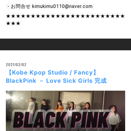
・お問合せ kimukimu0110@naver.com 
★★★★★★★★★★★★★★★★★★★★★★★★
★★★
2021/02/02
【Kobe Kpop Studio / Fancy】
BlackPink － Love Sick Girls 完成