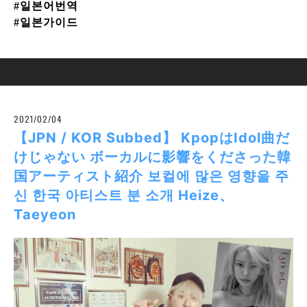
#일본어번역
#일본가이드
2021/02/04
【JPN / KOR Subbed】 KpopはIdol曲だ
けじゃない ボーカルに影響をくださった韓
国アーティスト紹介 보컬에 많은 영향을 주
신 한국 아티스트 분 소개 Heize、
Taeyeon