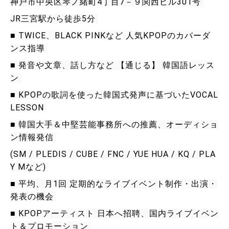
神戸市中央区琴ノ緒町4丁目7－９関西ビル301号 
JR三宮駅から徒歩5分 
■ TWICE、BLACK PINKなど 人気KPOPのカバーダ
ンス指導 
■ 発音や文章、話し方など 【通じる】 韓国語レッス
ン 
■ KPOPの歌詞を使った韓国式発声に基づいたVOCAL 
LESSON 
■ 韓国大手＆中堅芸能事務所への推薦、オーディショ
ン情報発信 
(SM / PLEDIS / CUBE / FNC / YUE HUA / KQ / PLA
Y Mなど) 
■ 平均、月1回 定期的なライブイベント制作・出演・
発表の機会 
■ KPOPアーティスト 日本へ招聘、国内ライブイベン
ト＆プロモーション 