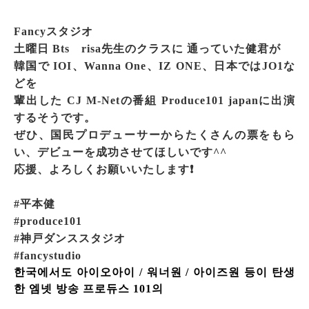
Fancyスタジオ
土曜日
Bts risa先生のクラスに
通っていた健君が
韓国で IOI、Wanna One、IZ ONE、日本ではJO1な
どを
輩出した CJ M-Netの番組 Produce101 japanに出演
するそうです。
ぜひ、国民プロデューサーからたくさんの票をもら
い、デビューを成功させてほしいです^^
応援、よろしくお願いいたします❗
#平本健
#produce101
#神戸ダンススタジオ
#fancystudio
한국에서도 아이오아이 / 워너원 / 아이즈원 등이 탄생
한 엠넷 방송 프로듀스 101의