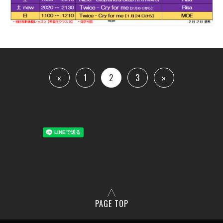
«
1
2
3
»
PAGE TOP