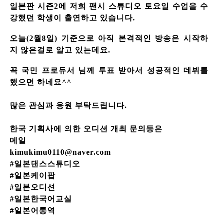
일본판 시즌2에 저희 팬시 스튜디오 토요일 수업을 수
강했던 학생이 출연하고 있습니다.
오늘(2월8일
) 기준으로 아직 본격적인 방송은 시작하
지 않은걸로 알고 있는데요.
꼭 국민 프로듀서 님께 투표 받아서 성공적인 데뷔를
했으면 하네요^^
많은 관심과 응원 부탁드립니다.
한국 기획사에 의한 오디션 개최 문의등은
메일
kimukimu0110@naver.com
#일본댄스스튜디오
#일본케이팝
#일본오디션
#일본한국어교실
#일본어통역