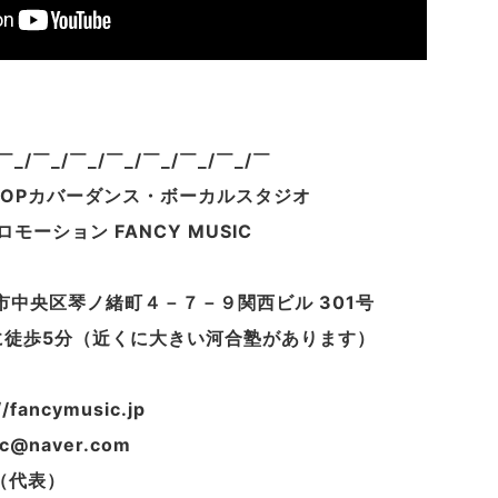
/￣_/￣_/￣_/￣_/￣_/￣_/￣_/￣
POPカバーダンス・ボーカルスタジオ
モーション FANCY MUSIC
 神戸市中央区琴ノ緒町４－７－９関西ビル 301号
側に徒歩5分（近くに大きい河合塾があります）
fancymusic.jp
sic@naver.com
8（代表）