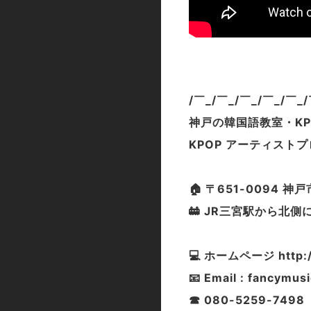
/￣_/￣_/￣_/￣_/￣_
神戸の韓国語教室・K
KPOP アーティストプロ
🏠 〒651-0094
🚋 JR三宮駅から北
💻 ホームページ http://
📧 Email : fancymu
☎ 080-5259-749