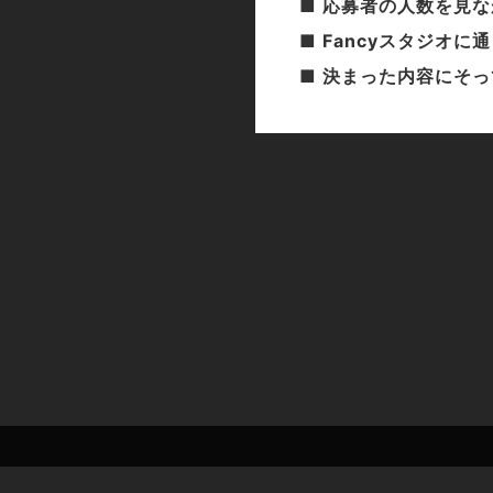
■ 応募者の人数を見
■ Fancyスタジオ
■ 決まった内容にそ