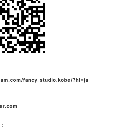
ram.com/fancy_studio.kobe/?hl=ja
er.com
：