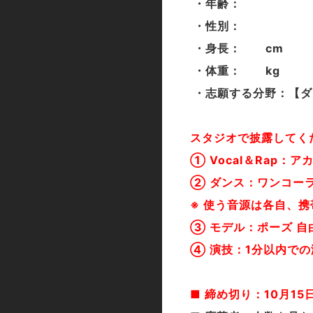
・年齢：
・性別：
・身長： cm
・体重： kg
・志願する分野：
【ダ
スタジオで披露してく
① Vocal＆Rap
② ダンス：ワンコー
※ 使う音源は各自、
③ モデル：ポーズ 自
④ 演技：1分以内での
■ 締め切り：10月1