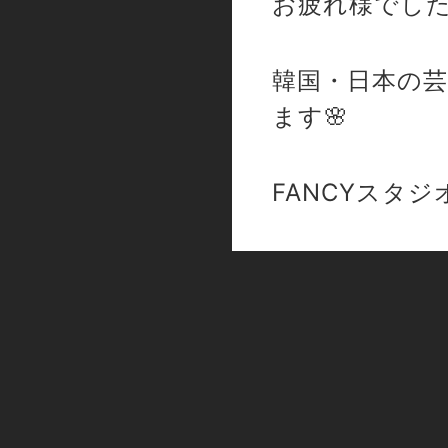
お疲れ様でし
韓国・日本の芸
ます🌸
FANCYスタジ