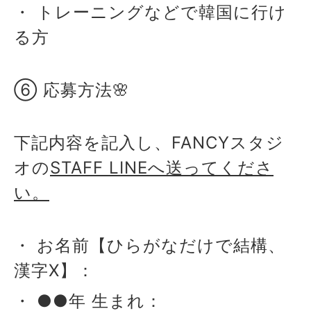
・ トレーニングなどで韓国に行け
る方
⑥ 応募方法🌸
下記内容を記入し、FANCYスタジ
オの
STAFF LINEへ送ってくださ
い。
・ お名前【ひらがなだけで結構、
漢字X】：
・ ●●年 生まれ：