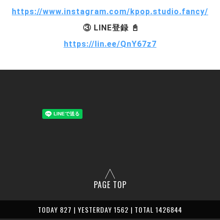
https://www.instagram.com/kpop.studio.fancy/
 ③ LINE登録 📓
https://lin.ee/QnY67z7
PAGE TOP
TODAY 827 | YESTERDAY 1562 | TOTAL 1426844