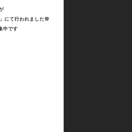
が
加」にて行われました🌸
募集中です