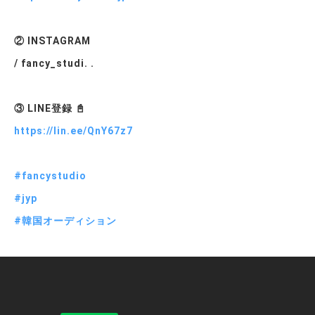
② INSTAGRAM
/ fancy_studi. .
③ LINE登録 📓
https://lin.ee/QnY67z7
#
fancystudio
#jyp
#韓国オーディション