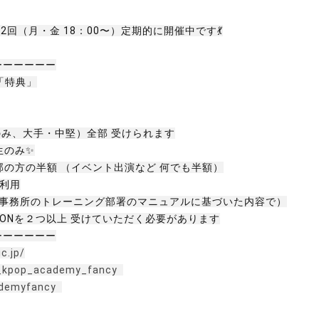
 2回（月・金 18：00〜）定期的に開催中です💃
ーーーーーー
 「特典」
のみ、大手・中堅）全部 受けられます
生のみ✨
外部の方の半額 （イベント出演など 何でも半額）
 利用
評価（事務所のトレーニング部署のマニュアルに基づいた内容で）
SSONを２つ以上 受けていただく必要があります
ーーーーーー
c.jp/
_kpop_academy_fancy
ademyfancy