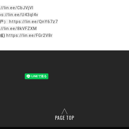
://lin.ee/CbJVjVI
ps://lin.ee/U43ql4v
神戸）
https://lin.ee/QnY67z7
://lin.ee/8kVFZXM
地域)
https://lin.ee/FGr2V8r
PAGE TOP