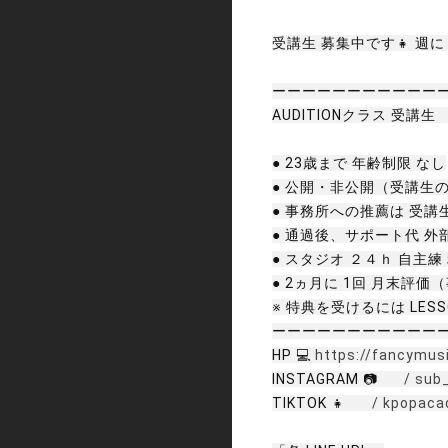
受講生 募集中です👧 週に
ーーーーーーーーーーー
AUDITIONクラス 受講生
● 23歳まで 年齢制限 なし
● 公開・非公開（受講生
● 事務所への推薦は 受講
● 通過後、サポート代 
● スタジオ ２４ｈ 自主練
● 2ヵ月に 1回 月末
※ 特典を受けるには LE
ーーーーーーーーーーー
HP 💻
https://fancymusi
INSTAGRAM 📷
/ sub
TIKTOK 👧
/ kpopac