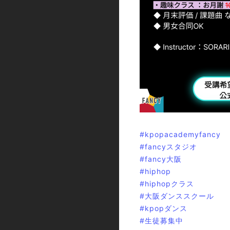
#kpopacademyfancy
#fancyスタジオ
#fancy大阪
#hiphop
#hiphopクラス
#大阪ダンススクール
#kpopダンス
#生徒募集中