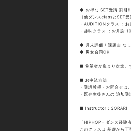
◆ お得な SET受講 割引!!
［他ダンスclassとSET
・AUDITIONクラス ：お月
・趣味クラス ：お月謝 10,
◆ 月末評価 / 課題曲 な
◆ 男女合同OK
■ 希望者が集まり次第、
■ お申込方法
・受講希望・お問合せは、
・既存生徒さんの 追加受
■ Instructor：SORARI
「HIPHOP＝ダンス経
このクラスは 基礎から丁寧