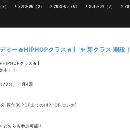
7（2）
2019-06（9）
2019-05（6）
2019-04（9）
20
デミー🔥HIPHOPクラス🔥】 ✨ 新クラス 開
HIPHOPクラス🔥】
集中！ ✨
00（70分）／月4回
5分 振付(K-POP曲でのHIPHOP,コレオ)
ラス どちらも参加可能!!