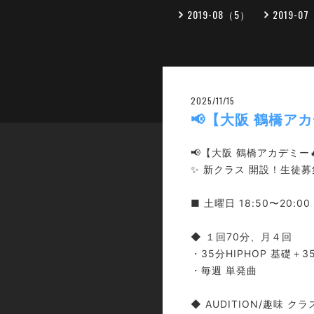
2019-08（5）
2019-0
2025/11/15
📢【大阪 鶴橋アカ
📢【大阪 鶴橋アカデミー
✨ 新クラス 開設！生徒募
■ 土曜日 18:50〜20:
◆ １回70分、月４回
・35分HIPHOP 基礎＋3
・毎週 単発曲
◆ AUDITION/趣味 ク