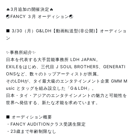
🔥3月追加の開催決定🔥
🌏FANCY ３月 オーディション🌏
■ 3/30（月）G&LDH【動画転送型(非公開)】オーディショ
ン
✨事務所紹介✨
日本を代表する大手芸能事務所 LDH JAPAN。
EXILEをはじめ、三代目 J SOUL BROTHERS、GENERATI
ONSなど、数々のトップアーティストが所属。
そのLDHが、タイ最大級のエンタテインメント企業 GMM M
usic とタッグを組み設立した「G＆LDH」。
日本・タイ・アジアのエンタテインメントの魅力と可能性を
世界へ発信する、新たな才能を求めています。
■ オーディション概要
・FANCY AUDITIONクラス受講生限定
・23歳まで年齢制限なし