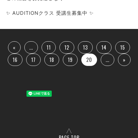
✨ AUDITIONクラス 受講生募集中 ✨
«
...
11
12
13
14
15
16
17
18
19
20
...
»
PAGE TOP