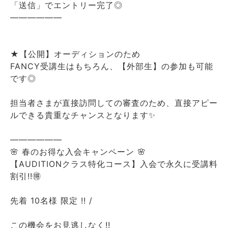
「送信」でエントリー完了◎
――――――
★【公開】オーディションのため
FANCY受講生はもちろん、【外部生】の参加も可能
です◎
担当者さまが直接訪問しての審査のため、直接アピー
ルできる貴重なチャンスとなります✨
――――――
🌸 春のお得な入会キャンペーン 🌸
【AUDITIONクラス特化コース】入会で永久に受講料
割引!!🉐
先着 10名様 限定 !! /
この機会をお見逃しなく!!